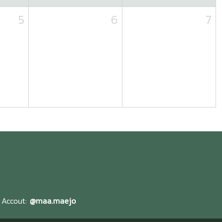
5
6
7
l Accout:
@maa.maejo