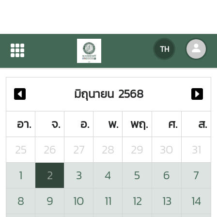
ปฏิทินกิจกรรมของหน่วยงาน
TH
หน้าแรก
ปฏิทินกิจกรรมของหน่วยงาน
มิถุนายน 2568
อา.
จ.
อ.
พ.
พฤ.
ศ.
ส.
25
26
27
28
29
30
31
1
2
3
4
5
6
7
8
9
10
11
12
13
14