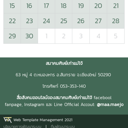
15
16
17
18
19
20
21
22
23
24
25
26
27
28
29
30
1
2
3
4
5
สมาคมศิษย์เก่าแม่โจ้
63 หมู่ 4 ต.หนองหาร อ.สันทราย จ.เชียงใหม่ 50290
โทรศัพท์ 053-353-140
สื่อสังคมออนไลน์ของสมาคมศิษย์เก่าแม่โจ้
facebool
fanpage,
Instagram และ
Line Official Accout:
@maa.maejo
Web Template Management 2021
นโยบายการพัฒนาระบบ
|
ทีมพัฒนาระบบ