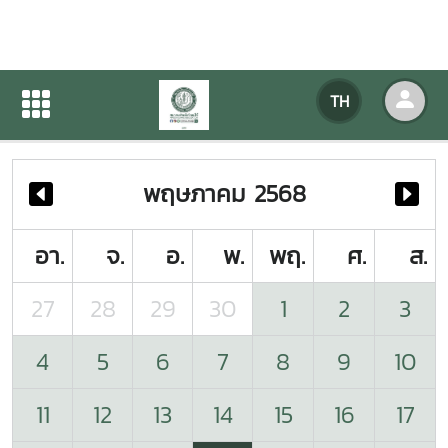
ปฏิทินกิจกรรมของหน่วยงาน
TH
หน้าแรก
ปฏิทินกิจกรรมของหน่วยงาน
พฤษภาคม 2568
อา.
จ.
อ.
พ.
พฤ.
ศ.
ส.
27
28
29
30
1
2
3
4
5
6
7
8
9
10
11
12
13
14
15
16
17