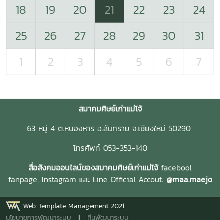
18
19
20
21
22
23
24
25
26
27
28
29
30
31
1
2
3
4
5
6
7
สมาคมศิษย์เก่าแม่โจ้
63 หมู่ 4 ต.หนองหาร อ.สันทราย จ.เชียงใหม่ 50290
โทรศัพท์ 053-353-140
สื่อสังคมออนไลน์ของสมาคมศิษย์เก่าแม่โจ้
facebool
fanpage,
Instagram และ
Line Official Accout:
@maa.maejo
Web Template Management 2021
นโยบายการพัฒนาระบบ
|
ทีมพัฒนาระบบ