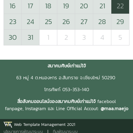
16
17
18
19
20
21
22
23
24
25
26
27
28
29
30
31
1
2
3
4
5
สมาคมศิษย์เก่าแม่โจ้
63 หมู่ 4 ต.หนองหาร อ.สันทราย จ.เชียงใหม่ 50290
โทรศัพท์ 053-353-140
สื่อสังคมออนไลน์ของสมาคมศิษย์เก่าแม่โจ้
facebool
fanpage,
Instagram และ
Line Official Accout:
@maa.maejo
Web Template Management 2021
นโยบายการพัฒนาระบบ
|
ทีมพัฒนาระบบ