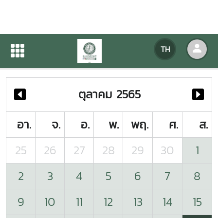
ปฏิทินกิจกรรมของหน่วยงาน
TH
หน้าแรก
ปฏิทินกิจกรรมของหน่วยงาน
ตุลาคม 2565
อา.
จ.
อ.
พ.
พฤ.
ศ.
ส.
25
26
27
28
29
30
1
2
3
4
5
6
7
8
9
10
11
12
13
14
15