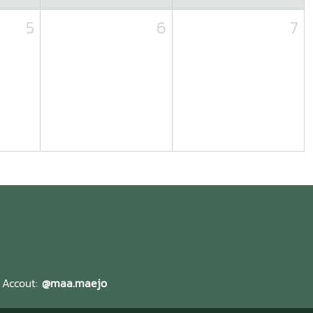
5
6
7
l Accout:
@maa.maejo