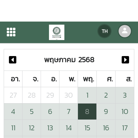
ปฏิทินกิจกรรมของหน่วยงาน
TH
หน้าแรก
ปฏิทินกิจกรรมของหน่วยงาน
พฤษภาคม 2568
อา.
จ.
อ.
พ.
พฤ.
ศ.
ส.
27
28
29
30
1
2
3
4
5
6
7
8
9
10
11
12
13
14
15
16
17