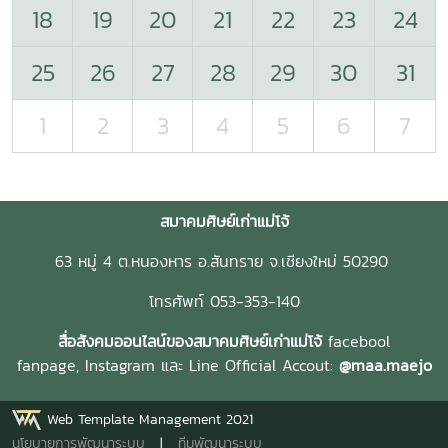
18
19
20
21
22
23
24
25
26
27
28
29
30
31
1
2
3
4
5
6
7
สมาคมศิษย์เก่าแม่โจ้
63 หมู่ 4 ต.หนองหาร อ.สันทราย จ.เชียงใหม่ 50290
โทรศัพท์ 053-353-140
สื่อสังคมออนไลน์ของสมาคมศิษย์เก่าแม่โจ้
facebool
fanpage,
Instagram และ
Line Official Accout:
@maa.maejo
Web Template Management 2021
นโยบายการพัฒนาระบบ
|
ทีมพัฒนาระบบ