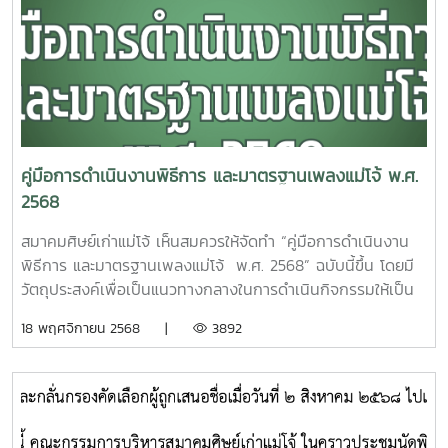
คู่มือการดำเนินงานพิธีการ และมาตรฐานเพลงแม่โจ้ พ.ศ.
2568
สมาคมศิษย์เก่าแม่โจ้ เห็นสมควรให้จัดทำ “คู่มือการดำเนินงาน
พิธีการ และมาตรฐานเพลงแม่โจ้ พ.ศ. 2568” ฉบับนี้ขึ้น โดยมี
วัตถุประสงค์เพื่อเป็นแนวทางกลางในการดำเนินกิจกรรมให้เป็น
ไปในทิศทางเดียวกัน เกิดความเข้าใจที่ตรงกัน สร้างความสง่า
18 พฤศจิกายน 2568 |
3892
งาม เรียบร้อย และเป็นการส่งต่อมรดกทางวัฒนธรรมของแม่โจ้สู่
รุ่นน้อง และอนุชนรุ่นหลังอย่างมีคุณภาพและยั่งยืนศิษย์เก่าแม่โจ้
ทุกท่าน สามารถ Download ได้จาก Website สมาคมศิษย์เก่า
แม่โจ้ ที่
ลิงก์ https://maejoalumni.mju.ac.th/wtms_document.aspx?