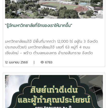
เพื่อเป็นการอำนวยความสะดวกแก่ผู้เข้าร่วมอบรม สมาคมฯ
ทั้งนี้สมาคมศิษย์เก่าแม่โจ้ได้แจ้งหนังสือเชิญชวนไปยังชมรมศิษย์
เก่าแม่โจ้ภาค/จังหวัด/รุ่น เป็นที่เรียบร้อยแล้ว
"รู้จักมหาวิทยาลัยที่รักของเราให้มากขึ้น"
มหาวิทยาลัยแม่โจ้ มีพื้นที่มากกว่า 12,000 ไร่ อยู่ใน 3 จังหวัด
ประกอบด้วย1) มหาวิทยาลัยแม่โจ้ เลขที่ 63 หมู่ที่ 4 ถนน
เชียงใหม่ - พร้าว ตำบลหนองหาร อำเภอสันทราย จังหวัด
เชียงใหม่2) มหาวิทยาลัยแม่โจ้-แพร่ เฉลิมพระเกียรติ เลขที่ 17
12 เมษายน 2568 |
6783
หมู่ 3 ถนนยันตรกิจโกศล ตำบลแม่ทราย อำเภอร้องกวาง
จังหวัดแพร่3) มหาวิทยาลัยแม่โจ้-ชุมพร เลขที่ 99 หมู่ที่ 5 ตำบล
ละแม อำเภอละแม จังหวัด
ชุมพร_______________________________#สมาคมศิษย์
เก่าแม่โจ้#ลูกแม่โจ้#แม่
โจ้90ปี#maejo90th#MAA#MAANews#สื่อสารองค์กรสมาคม
ศิษย์เก่าแม่โจ้#ลูกแม่โจ้ผูกพันใกล้ชิดกันมากขึ้น