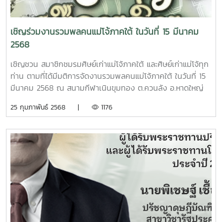
วันที่ 30 เมษายน 2568ชำระเงินค่าเทอม(เหมาจ่าย)ออนไลน์ :*
หลักสูตร 4 ปี เทียบเรียน : วันที่ 1-15 พฤษภาคม 2568*
หลักสูตร 4 และ 5 ปี : วันที่ 6-15 พฤษภาคม 2568 (ยืนยันสิทธิ์
เชิญร่วมงานรวมพลคนแม่โจ้ภาคใต้ ในวันที่ 15 มีนาคม
mytcas.com วันที่ 2-3 พฤษภาคม 2568)เปิดภาคเรียนที่
2568
1/2568 : วันที่ 23 มิถุนายน 2568ติดต่อสอบถาม :ข้อมูล
ทั่วไป&การส่งใบสมัคร : สมาคมศิษย์เก่าแม่โจ้ มหาวิทยาลัยแม่โจ้
เชิญชวน สมาชิกชมรมศิษย์เก่าแม่โจ้ภาคใต้ และศิษย์เก่าแม่โจ้ทุก
เลขที่ 63 ม.4 ต.หนองหาร อ.สันทราย จ.เชียงใหม่ 50290
ท่าน ตามที่ได้มีมติการจัดงานรวมพลคนแม่โจ้ภาคใต้ ในวันที่ 15
โทรศัพท์ 0 5387 8140 โทรสาร 0 5387 8140 (วันจันทร์-ศุกร์
มีนาคม 2568 ณ สนามกีฬาเนินขุมทอง ต.ควนลัง อ.หาดใหญ่
08.30-16.30 น.)เพจ FB :
จ.สงขลา นั้น ชมรมศิษย์เก่าแม่โจ้ภาคใต้ขอเชิญชวนสมาชิกฯ เข้า
25 กุมภาพันธ์ 2568 |
1176
https://www.facebook.com/maejoalumniassociation...เกี่ยว
ร่วมกิจกรรม และสามารถให้การสนับสนุนการจัดกิจกรรมดัง
กับการสมัครออนไลน์ : ฝ่ายรับสมัครและประชาสัมพันธ์หลักสูตร
กล่าว โดยสนับสนุนได้ที่ ธ.กรุงไทย เลขบัญชี 3691263372 ชื่อ
สำนักบริหารและพัฒนาวิชาการ โทรศัพท์ 0 5387 3460 (วัน
บัญชีนายครรชิต สืบชนะ (ประธานชมรมศิษย์เก่าแม่โจ้สงขลา
จันทร์-ศุกร์ 08.30-16.30 น.)อ่านประกาศของสมาคมศิษย์เก่าแม่
เพื่อรวบรวมส่งชมรมฯ ต่อไป) ขอขอบคุณ ณ โอกาสนี้ครับ
โจ้
ชมรมศิษย์เก่าแม่โจ้สงขลา (เจ้าภาพจัดงานฯ)
ได้ที่ https://maejoalumni.mju.ac.th/wtms_document.aspx?
bID=18405&lang=th-TH