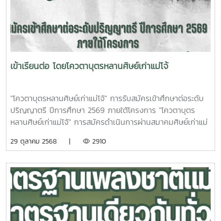
มหากรุณาธิคุณอย่างเหมาะสมประกาศ ณ วันที่ 28 ตุลาคม พ.ศ.
2568(ดร. ขุนศรี ทองย้อย)นายกสมาคมศิษย์เก่าแม่โจ้#สมาคม
ศิษย์เก่าแม่โจ้#แสดงความอาลัย
เข้าเรียนต่อ โดยโควตาบุตรหลานศิษย์เก่าแม่โจ้
"โควตาบุตรหลานศิษย์เก่าแม่โจ้" การรับสมัครเข้าศึกษาต่อระดับ
ปริญญาตรี ปีการศึกษา 2569 ภายใต้โครงการ "โควตาบุตร
หลานศิษย์เก่าแม่โจ้" การสมัครดำเนินการผ่านสมาคมศิษย์เก่าแม่
โจ้และมหาวิทยาลัยแม่โจ้ (ต้องเป็นญาติสายตรงกับศิษย์เก่าแม่โจ้)
29 ตุลาคม 2568 |
2910
๐ ช่วงเวลาการสมัคร: 5 พฤศจิกายน 2568 ถึง 25 มีนาคม
2569 ๐ ช่องทางการสมัคร: facebook fanpage สมาคมศิษย์
เก่าแม่โจ้MAA ๐ เอกสารที่ต้องใช้สำหรับผู้สมัคร (บุตร/หลาน): -
สำเนาบัตรประจำตัวประชาชน - สำเนาทะเบียนบ้าน - สำเนาใบ
รายงานผลการศึกษา - แฟ้มสะสมผลงาน (ตามที่สาขาวิชา
กำหนด) - บทความ/เรียงความ (ตามที่สาขาวิชากำหนด) - คำ
ตอบจากคำถาม (ตามที่สาขาวิชากำหนด) ๐ เอกสารที่ต้องใช้