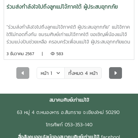
ร่วมส่งกำลังใจไปถึงลูกแม่โจ้ภาคใต้ ผู้ประสบอุทกภัย
"ร่วมส่งกำลังใจไปถึงลูกแม่โจ้ภาคใต้ ผู้ประสบอุทกภัย" แม่โจ้ภาค
ใต้ไม่ทอดทิ้งกัน ชมรมศิษย์เก่าแม่โจ้ภาคใต้ ขอเชิญพี่น้องแม่โจ้
ร่วมแบ่งปันช่วยเหลือ ครอบครัวเพื่อนแม่โจ้ ผู้ประสบอุทกภัยแดน
ใต้บริจาคได้ที่ ธนาคารกรุงไทยเลขบัญชี 3691263372ชื่อบัญชี
3 ธันวาคม 2567 |
583
นายครรชิต สืบชนะ รุ่น 56(เลขานุการชมรมศิษย์เก่าแม่โจ้ภาค
ใต้)__ สอบถามเพิ่มเติม- ประธานชมรมศิษย์เก่าแม่โจ้ภาคใต้นา
ยกิตติภณ ถึงศรี โทร. 08-7773-7032- ประธานชมรมศิษย์เก่า
ทั้งหมด 4 หน้า
แม่โจ้สงขลานายครรชิต สืบชนะ โทร. 09-3584-4115 ขอขอบคุณ
ลูกแม่โจ้ทุกท่าน ณ โอกาสนี้ ชมรมศิษย์เก่าแม่โจ้ภาคใต้(ประกาศ
ณ วันที่ 1 ธันวาคม 2567)คือเลือดเนื้อ พันผูก ลูกแม่เดียว
สมาคมศิษย์เก่าแม่โจ้
ขอบคุณภาพและข่าวจาก: ชมรมศิษย์เก่าแม่โจ้ภาค
ใต้_______________________________#สมาคมศิษย์เก่า
63 หมู่ 4 ต.หนองหาร อ.สันทราย จ.เชียงใหม่ 50290
แม่โจ้#ลูกแม่โจ้#แม่
โจ้90ปี#maejo90th#MAA#MAANews#สื่อสารองค์กรสมาคม
โทรศัพท์ 053-353-140
ศิษย์เก่าแม่โจ้#ลูกแม่โจ้ผูกพันใกล้ชิดกันมากขึ้น
สื่อสังคมออนไลน์ของสมาคมศิษย์เก่าแม่โจ้
facebool