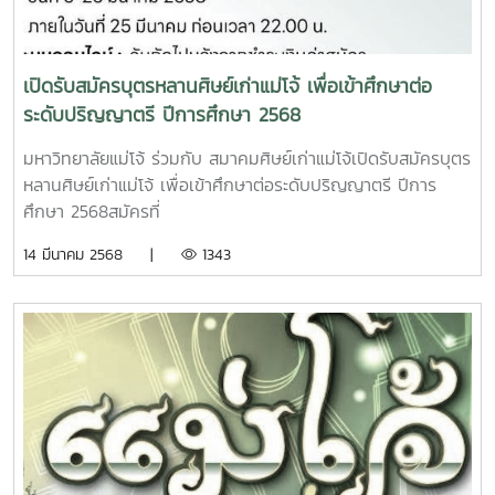
การเกษตร มหาวิทยาลัยแมโจ้ รุ่นต่างๆ พิจารณาส่งรายชื่อเข้า
ร่วมคัดเลือกเป็นศิษย์เก่าดีเด่นและผู้ทำคุณประโยชน์ โดยมอบ
หมายให้ นางสาวนิศานาถ มิตตะกัง ผู้ช่วยเลขานุการ หมายเลข
เปิดรับสมัครบุตรหลานศิษย์เก่าแม่โจ้ เพื่อเข้าศึกษาต่อ
โทรศัพท์ 053-873-3609 หรือ 093-963-5919 เป็นผู้ประสาน
ระดับปริญญาตรี ปีการศึกษา 2568
งาน
มหาวิทยาลัยแม่โจ้ ร่วมกับ สมาคมศิษย์เก่าแม่โจ้เปิดรับสมัครบุตร
หลานศิษย์เก่าแม่โจ้ เพื่อเข้าศึกษาต่อระดับปริญญาตรี ปีการ
ศึกษา 2568สมัครที่
https://admissions.mju.ac.th/www/alumni.aspxมีทุกสาขา
14 มีนาคม 2568 |
1343
วิชา/ทุกคณะ/วิทยาเขต(ยกเว้นคณะพยาบาลศาสตร์)คุณสมบัติ
(เป็นไปตามที่มหาวิทยาลัยกำหนด)* หลักสูตร 4 ปี เทียบเรียน :
รับผู้จบ ปวส. หรือ เทียบเท่า GPAX 2.00 ขึ้นไป* หลักสูตร 4
และ 5 ปี : รับผู้จบ ม.6 ปวช. กศน. GED หรือ เทียบเท่า GPAX =
ไม่ระบุ/2.00/2.25/2.50/2.75 ขึ้นไปสมัครออนไลน์ : วันที่ 5-25
มีนาคม 2568ชำระเงินค่าสมัคร : ภายในวันที่ 25 มีนาคม 2568
(ก่อนเวลา 22.00 น.)พิมพ์ใบสมัครจากระบบออนไลน์ : วันถัดไป
หลังจากชำระเงินค่าสมัคร จัดส่งใบสมัครให้สมาคมศิษย์เก่าฯ(ทาง
ไปรษณีย์) : ภายในวันที่ 31 มีนาคม 2568ประกาศผลออนไลน์ :