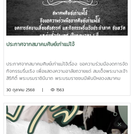
ชื่อเสียงให้แก่เราลูกแม่โจ้ทั้งมวลขอเชิญศิษย์เก่าแม่โจ้ทุกท่านร่วม
แสดงความยินดีและให้กำลังใจ แก่รุ่นพี่ทั้ง 18 ท่านได้ในคอมเมนต์
ด้านล่างนะครับ#ศิษย์เก่าแม่โจ้ดี
เด่น2568#MaejoAlumni#ProudToBeMaejo
ประกาศจากสมาคมศิษย์เก่าแม่โจ้
ประกาศจากสมาคมศิษย์เก่าแม่โจ้เรื่อง: ขอความร่วมมืองดการจัด
กิจกรรมรื่นเริง เพื่อแสดงความอาลัยถวายแด่ สมเด็จพระนางเจ้า
สิริกิติ์ พระบรมราชินีนาถ พระบรมราชชนนีพันปีหลวงสมาคม
ศิษย์เก่าแม่โจ้ ขอแจ้งให้ทราบว่า เพื่อเป็นการแสดงความอาลัย
30 ตุลาคม 2568 |
1563
อย่างสุดซึ้งต่อการเสด็จสวรรคตของสมเด็จพระนางเจ้าสิริกิติ์
พระบรมราชินีนาถ พระบรมราชชนนีพันปีหลวง สมาคมฯ ขอ
ความร่วมมืองดการจัดงานเลี้ยงสังสรรค์และกิจกรรมรื่นเริงทุก
ประเภท เป็นระยะเวลา 1 ปี ตั้งแต่วันที่ 25 ตุลาคม 2568 ถึงวันที่
24 ตุลาคม 2569ขอเชิญชวนและขอความร่วมมือจากศิษย์เก่าทุก
ท่านในการปฏิบัติตามประกาศนี้ เพื่อร่วมแสดงความสำนึกในพระ