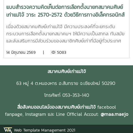
แบบสำรวจความคิดเห็นต่อการเลือกตั้งนายกสมาคมศิษย์
เก่าแม่โจ้ วาระ 2570-2572 ด้วยวิธีการทางอิเล็คทรอนิกส์
เนื่องด้วยสมาคมศิษย์เก่าแม่โจ้ มีความประสงค์ที่จะยกระดับ
กระบวนการเลือกตั้งนายกสมาคมฯ ให้มีความเป็นสากล ทันสมัย
และส่งเสริมการมีส่วนร่วมของสมาชิกศิษย์เก่าที่มีอยู่ทั่วประเทศ
และต่างประเทศ จากเดิมที่ใช้วิธีการลงคะแนน ณ หน่วยเลือกตั้ง
14 มิถุนายน 2569 |
5083
ในพื้นที่ชมรมจังหวัดต่างๆ ซึ่งอาจมีข้อจำกัดด้านความสะดวกและ
ระยะเวลาในการเดินทางของสมาชิก สมาคมฯ จึงมีนโยบายที่จะ
เพิ่มช่องทางการเลือกตั้งผ่านระบบอิเล็กทรอนิกส์ (Online
สมาคมศิษย์เก่าแม่โจ้
Voting) เพื่ออำนวยความสะดวกและขยายฐานการใช้สิทธิเลือกตั้ง
63 หมู่ 4 ต.หนองหาร อ.สันทราย จ.เชียงใหม่ 50290
ให้ครอบคลุมสมาชิกทุกรุ่น ทุกพื้นที่ อย่างไรก็ตาม เพื่อให้การ
ปรับเปลี่ยนข้อบังคับสมาคมฯ เป็นไปอย่างเหมาะสม โปร่งใส และ
โทรศัพท์ 053-353-140
ได้รับการยอมรับจากมวลสมาชิก สมาคมฯ จึงจัดทำแบบสำรวจนี้
เพื่อรับฟังความคิดเห็น ความพร้อม และข้อเสนอแนะต่อแนวทาง
สื่อสังคมออนไลน์ของสมาคมศิษย์เก่าแม่โจ้
facebool
การเลือกตั้งรูปแบบใหม่ เพื่อนำไปประกอบการพิจารณาแก้ไขข้อ
fanpage,
Instagram และ
Line Official Accout:
@maa.maejo
บังคับต่อไป
https://docs.google.com/forms/d/e/1FAIpQLSfAiBulQzJ3z
Web Template Management 2021