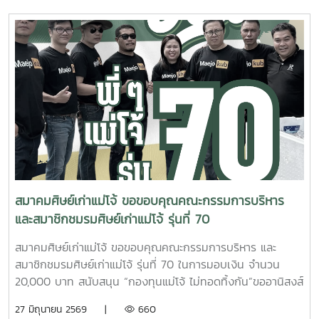
ส่งเสริมความร่วมมือและความเข้มแข็งของเครือข่ายศิษย์เก่าแม่โจ้
การประชุมครั้งนี้สะท้อนถึงความมุ่งมั่นของคณะกรรมการบริหาร
สมาคมฯ ในการร่วมกันสร้างสรรค์กิจกรรมและโครงการที่เป็น
ประโยชน์ต่อ ศิษย์เก่า มหาวิทยาลัยแม่โจ้ และสังคม ตลอดจนสาน
ต่อสายสัมพันธ์แห่งความเป็น "ครอบครัวแม่โจ้" ให้แน่นแฟ้นและ
ยั่งยืน ?? เพราะพลังของศิษย์เก่า คือพลังสำคัญในการขับ
เคลื่อนแม่โจ้ให้ก้าวไปข้างหน้า #สมาคมศิษย์เก่าแม่โจ้ #MAA
#MaejoAlumniAssociation #ศิษย์เก่าแม่โจ้ #ครอบครัวแม่โจ้
#พลังศิษย์เก่า #ประชุมคณะกรรมการบริหารสมาคมศิษย์เก่าแม่
โจ้
สมาคมศิษย์เก่าแม่โจ้ ขอขอบคุณคณะกรรมการบริหาร
และสมาชิกชมรมศิษย์เก่าแม่โจ้ รุ่นที่ 70
สมาคมศิษย์เก่าแม่โจ้ ขอขอบคุณคณะกรรมการบริหาร และ
สมาชิกชมรมศิษย์เก่าแม่โจ้ รุ่นที่ 70 ในการมอบเงิน จำนวน
20,000 บาท สนับสนุน “กองทุนแม่โจ้ ไม่ทอดทิ้งกัน”ขออานิสงส์
แห่งผลบุญนี้ จงดลบันดาลให้พี่ ๆ แม่โจ้ รุ่นที่ 70 และครอบครัว
27 มิถุนายน 2569 |
660
ประสบแต่ความสุข ความเจริญ ปราศจากโรคภัยไข้เจ็บ และเจริญ