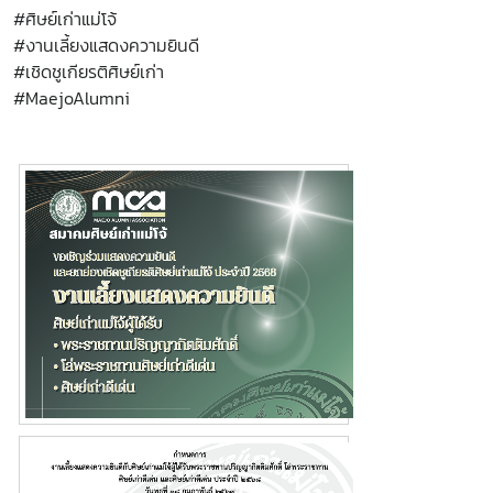
#ศิษย์เก่าแม่โจ้
#งานเลี้ยงแสดงความยินดี
#เชิดชูเกียรติศิษย์เก่า
#MaejoAlumni