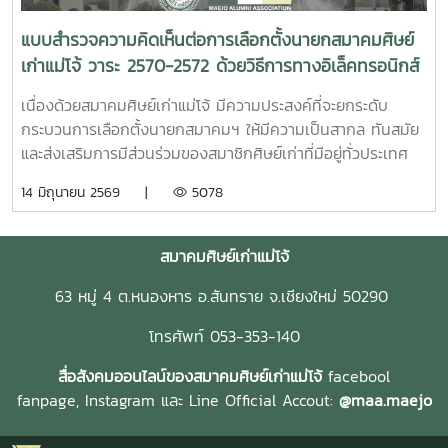
แบบสำรวจความคิดเห็นต่อการเลือกตั้งนายกสมาคมศิษย์
เก่าแม่โจ้ วาระ 2570-2572 ด้วยวิธีการทางอิเล็คทรอนิกส์
เนื่องด้วยสมาคมศิษย์เก่าแม่โจ้ มีความประสงค์ที่จะยกระดับ
กระบวนการเลือกตั้งนายกสมาคมฯ ให้มีความเป็นสากล ทันสมัย
และส่งเสริมการมีส่วนร่วมของสมาชิกศิษย์เก่าที่มีอยู่ทั่วประเทศ
และต่างประเทศ จากเดิมที่ใช้วิธีการลงคะแนน ณ หน่วยเลือกตั้ง
14 มิถุนายน 2569 |
5078
ในพื้นที่ชมรมจังหวัดต่างๆ ซึ่งอาจมีข้อจำกัดด้านความสะดวกและ
ระยะเวลาในการเดินทางของสมาชิก สมาคมฯ จึงมีนโยบายที่จะ
เพิ่มช่องทางการเลือกตั้งผ่านระบบอิเล็กทรอนิกส์ (Online
สมาคมศิษย์เก่าแม่โจ้
Voting) เพื่ออำนวยความสะดวกและขยายฐานการใช้สิทธิเลือกตั้ง
63 หมู่ 4 ต.หนองหาร อ.สันทราย จ.เชียงใหม่ 50290
ให้ครอบคลุมสมาชิกทุกรุ่น ทุกพื้นที่ อย่างไรก็ตาม เพื่อให้การ
ปรับเปลี่ยนข้อบังคับสมาคมฯ เป็นไปอย่างเหมาะสม โปร่งใส และ
โทรศัพท์ 053-353-140
ได้รับการยอมรับจากมวลสมาชิก สมาคมฯ จึงจัดทำแบบสำรวจนี้
เพื่อรับฟังความคิดเห็น ความพร้อม และข้อเสนอแนะต่อแนวทาง
สื่อสังคมออนไลน์ของสมาคมศิษย์เก่าแม่โจ้
facebool
การเลือกตั้งรูปแบบใหม่ เพื่อนำไปประกอบการพิจารณาแก้ไขข้อ
fanpage,
Instagram และ
Line Official Accout:
@maa.maejo
บังคับต่อไป
https://docs.google.com/forms/d/e/1FAIpQLSfAiBulQzJ3z