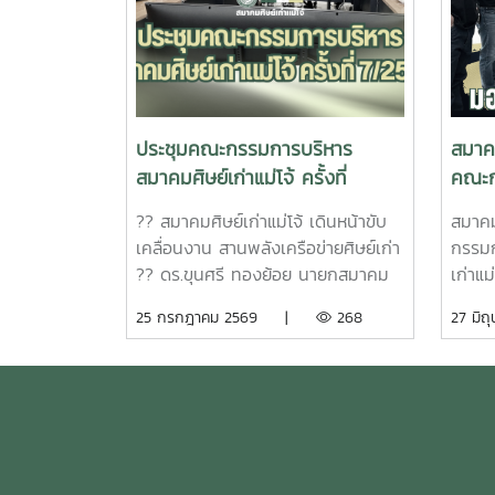
ประชุมคณะกรรมการบริหาร
สมาคม
สมาคมศิษย์เก่าแม่โจ้ ครั้งที่
คณะก
7/2569
ชมรมศิ
?? สมาคมศิษย์เก่าแม่โจ้ เดินหน้าขับ
สมาคม
เคลื่อนงาน สานพลังเครือข่ายศิษย์เก่า
กรรมก
?? ดร.ขุนศรี ทองย้อย นายกสมาคม
เก่าแม
ศิษย์เก่าแม่โจ้ เป็นประธานในการ
จำนวน
25 กรกฎาคม 2569 |
268
27 ม
ประชุมคณะกรรมการบริหารสมาคม
“กองทุ
ศิษย์เก่าแม่โจ้ ครั้งที่ 7/2569 เพื่อร่วม
อานิส
กันหารือ ติดตาม และขับเคลื่อนการ
พี่ ๆ 
ดำเนินงานของสมาคมฯ ให้เป็นไป
ประสบ
อย่างมีประสิทธิภาพ พร้อมทั้งส่งเสริม
ปราศจ
ความร่วมมือและความเข้มแข็งของ
รุ่งเร
เครือข่ายศิษย์เก่าแม่โจ้ การประชุมครั้ง