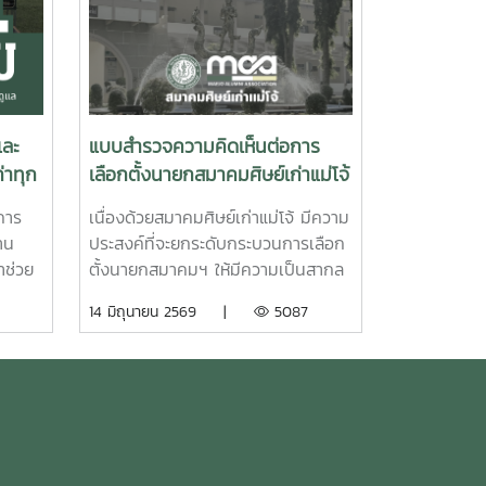
และ
แบบสำรวจความคิดเห็นต่อการ
่าทุก
เลือกตั้งนายกสมาคมศิษย์เก่าแม่โจ้
วาระ 2570-2572 ด้วยวิธีการทา
การ
เนื่องด้วยสมาคมศิษย์เก่าแม่โจ้ มีความ
งอิเล็คทรอนิกส์
าน
ประสงค์ที่จะยกระดับกระบวนการเลือก
าช่วย
ตั้งนายกสมาคมฯ ให้มีความเป็นสากล
ิล ช่อ
ทันสมัย และส่งเสริมการมีส่วนร่วมของ
14 มิถุนายน 2569 |
5087
ณีแม่
สมาชิกศิษย์เก่าที่มีอยู่ทั่วประเทศและ
ต่างประเทศ จากเดิมที่ใช้วิธีการลง
วะใน
คะแนน ณ หน่วยเลือกตั้งในพื้นที่ชมรม
แม่โจ้
จังหวัดต่างๆ ซึ่งอาจมีข้อจำกัดด้าน
ความสะดวกและระยะเวลาในการเดิน
ทางของสมาชิก สมาคมฯ จึงมีนโยบาย
ที่จะเพิ่มช่องทางการเลือกตั้งผ่านระบบ