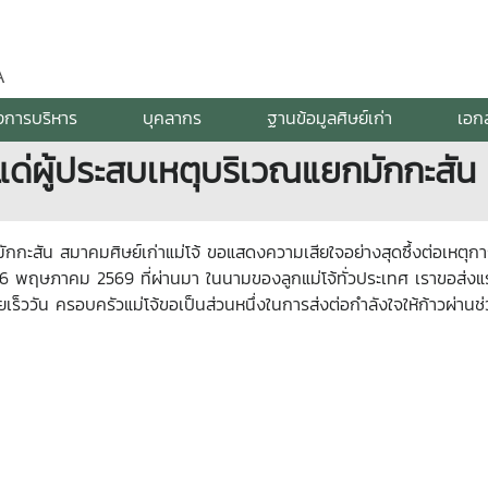
A
งการบริหาร
บุคลากร
ฐานข้อมูลศิษย์เก่า
เอก
จแด่ผู้ประสบเหตุบริเวณแยกมักกะสัน
กมักกะสัน สมาคมศิษย์เก่าแม่โจ้ ขอแสดงความเสียใจอย่างสุดซึ้งต่อเหตุ
16 พฤษภาคม 2569 ที่ผ่านมา ในนามของลูกแม่โจ้ทั่วประเทศ เราขอส่งแรงใ
วัน ครอบครัวแม่โจ้ขอเป็นส่วนหนึ่งในการส่งต่อกำลังใจให้ก้าวผ่านช่