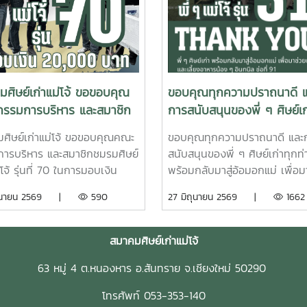
ศิษย์เก่าแม่โจ้ ขอขอบคุณ
ขอบคุณทุกความปราถนาดี 
รรมการบริหาร และสมาชิก
การสนับสนุนของพี่ ๆ ศิษย์เก
ษย์เก่าแม่โจ้ รุ่นที่ 70
ท่าน
ศิษย์เก่าแม่โจ้ ขอขอบคุณคณะ
ขอบคุณทุกความปราถนาดี และ
ารบริหาร และสมาชิกชมรมศิษย์
สนับสนุนของพี่ ๆ ศิษย์เก่าทุกท่
่โจ้ รุ่นที่ 70 ในการมอบเงิน
พร้อมกลับมาสู่อ้อมอกแม่ เพื่อม
 20,000 บาท สนับสนุน
ดูแลและเลี้ยงอาหารน้อง ๆ อินทน
ิถุนายน 2569 |
590
27 มิถุนายน 2569 |
1662
นแม่โจ้ ไม่ทอดทิ้งกัน”ขอ
ที่ 91ในกิจกรรมเดิน–วิ่ง ประเพ
งส์แห่งผลบุญนี้ จงดลบันดาลให้
โจ้–สันทราย 2569 วันเสาร์ที่ 27
แม่โจ้ รุ่นที่ 70 และครอบครัว
มิถุนายน 2569 ?????? ขอคาร
สมาคมศิษย์เก่าแม่โจ้
แต่ความสุข ความเจริญ
น้ำใจของทุกท่าน สมาคมศิษย์เก่า
63 หมู่ 4 ต.หนองหาร อ.สันทราย จ.เชียงใหม่ 50290
ากโรคภัยไข้เจ็บ และเจริญ
ดูน้อยลง ดูน้อยลง
ืองในทุกๆ ด้าน
โทรศัพท์ 053-353-140