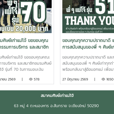
ศิษย์เก่าแม่โจ้ ขอขอบคุณ
ขอบคุณทุกความปราถนาดี 
รรมการบริหาร และสมาชิก
การสนับสนุนของพี่ ๆ ศิษย์เก
ษย์เก่าแม่โจ้ รุ่นที่ 70
ท่าน
ศิษย์เก่าแม่โจ้ ขอขอบคุณคณะ
ขอบคุณทุกความปราถนาดี และ
ารบริหาร และสมาชิกชมรมศิษย์
สนับสนุนของพี่ ๆ ศิษย์เก่าทุกท่
่โจ้ รุ่นที่ 70 ในการมอบเงิน
พร้อมกลับมาสู่อ้อมอกแม่ เพื่อม
 20,000 บาท สนับสนุน
ดูแลและเลี้ยงอาหารน้อง ๆ อินทน
ิถุนายน 2569 |
578
27 มิถุนายน 2569 |
1650
นแม่โจ้ ไม่ทอดทิ้งกัน”ขอ
ที่ 91ในกิจกรรมเดิน–วิ่ง ประเพ
งส์แห่งผลบุญนี้ จงดลบันดาลให้
โจ้–สันทราย 2569 วันเสาร์ที่ 27
แม่โจ้ รุ่นที่ 70 และครอบครัว
มิถุนายน 2569 ?????? ขอคาร
สมาคมศิษย์เก่าแม่โจ้
แต่ความสุข ความเจริญ
น้ำใจของทุกท่าน สมาคมศิษย์เก่า
63 หมู่ 4 ต.หนองหาร อ.สันทราย จ.เชียงใหม่ 50290
ากโรคภัยไข้เจ็บ และเจริญ
ดูน้อยลง ดูน้อยลง
ืองในทุกๆ ด้าน