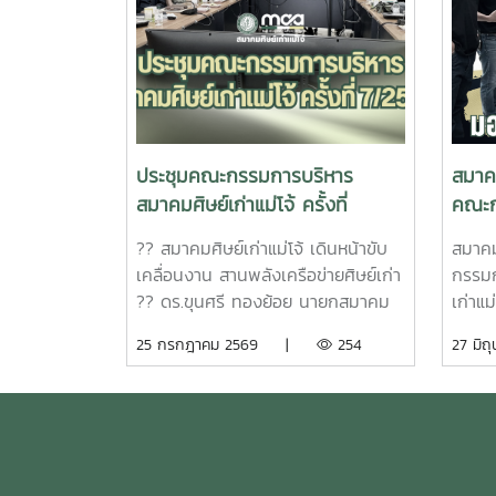
ประชุมคณะกรรมการบริหาร
สมาคม
สมาคมศิษย์เก่าแม่โจ้ ครั้งที่
คณะก
7/2569
ชมรมศิ
?? สมาคมศิษย์เก่าแม่โจ้ เดินหน้าขับ
สมาคม
เคลื่อนงาน สานพลังเครือข่ายศิษย์เก่า
กรรมก
?? ดร.ขุนศรี ทองย้อย นายกสมาคม
เก่าแม
ศิษย์เก่าแม่โจ้ เป็นประธานในการ
จำนวน
25 กรกฎาคม 2569 |
254
27 ม
ประชุมคณะกรรมการบริหารสมาคม
“กองทุ
ศิษย์เก่าแม่โจ้ ครั้งที่ 7/2569 เพื่อร่วม
อานิส
กันหารือ ติดตาม และขับเคลื่อนการ
พี่ ๆ 
ดำเนินงานของสมาคมฯ ให้เป็นไป
ประสบ
อย่างมีประสิทธิภาพ พร้อมทั้งส่งเสริม
ปราศจ
ความร่วมมือและความเข้มแข็งของ
รุ่งเร