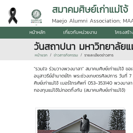
สมาคมศิษย์เก่าแม่โจ้
Maejo Alumni Association; MA
หน้าหลัก
เกี่ยวกับหน่วยงาน
โครงสร้า
วันสถาปนา มหาวิทยาลัยแม
หน้าแรก
ข่าวสารกิจกรรม
รายละเอียดข่าวสาร
"รวมใจ ร่วมวางพวงมาลา" สมาคมศิษย์เก่าแม่โจ้ ขอ
อนุสาวรีย์อำมาตย์โท พระช่วงเกษตรศิลปการ วันที่
ศิษย์เก่าแม่โจ้ เบอร์โทรศัพท์ 053-353140 พวงมาล
กองทุนแม่โจ้ไม่ทอดทิ้งกัน (สมาคมศิษย์เก่าแม่โจ้)