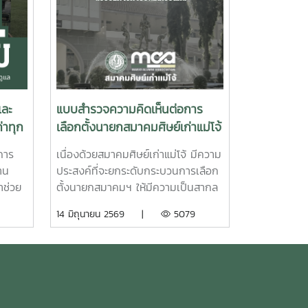
และ
แบบสำรวจความคิดเห็นต่อการ
่าทุก
เลือกตั้งนายกสมาคมศิษย์เก่าแม่โจ้
วาระ 2570-2572 ด้วยวิธีการทา
การ
เนื่องด้วยสมาคมศิษย์เก่าแม่โจ้ มีความ
งอิเล็คทรอนิกส์
าน
ประสงค์ที่จะยกระดับกระบวนการเลือก
าช่วย
ตั้งนายกสมาคมฯ ให้มีความเป็นสากล
ิล ช่อ
ทันสมัย และส่งเสริมการมีส่วนร่วมของ
14 มิถุนายน 2569 |
5079
ณีแม่
สมาชิกศิษย์เก่าที่มีอยู่ทั่วประเทศและ
ต่างประเทศ จากเดิมที่ใช้วิธีการลง
วะใน
คะแนน ณ หน่วยเลือกตั้งในพื้นที่ชมรม
แม่โจ้
จังหวัดต่างๆ ซึ่งอาจมีข้อจำกัดด้าน
ความสะดวกและระยะเวลาในการเดิน
ทางของสมาชิก สมาคมฯ จึงมีนโยบาย