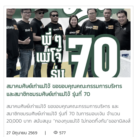
ส่งเสริมความร่วมมือและความเข้มแข็งของเครือข่ายศิษย์เก่าแม่โจ้
การประชุมครั้งนี้สะท้อนถึงความมุ่งมั่นของคณะกรรมการบริหาร
สมาคมฯ ในการร่วมกันสร้างสรรค์กิจกรรมและโครงการที่เป็น
ประโยชน์ต่อ ศิษย์เก่า มหาวิทยาลัยแม่โจ้ และสังคม ตลอดจนสาน
ต่อสายสัมพันธ์แห่งความเป็น "ครอบครัวแม่โจ้" ให้แน่นแฟ้นและ
ยั่งยืน ?? เพราะพลังของศิษย์เก่า คือพลังสำคัญในการขับ
เคลื่อนแม่โจ้ให้ก้าวไปข้างหน้า #สมาคมศิษย์เก่าแม่โจ้ #MAA
#MaejoAlumniAssociation #ศิษย์เก่าแม่โจ้ #ครอบครัวแม่โจ้
#พลังศิษย์เก่า #ประชุมคณะกรรมการบริหารสมาคมศิษย์เก่าแม่
โจ้
สมาคมศิษย์เก่าแม่โจ้ ขอขอบคุณคณะกรรมการบริหาร
และสมาชิกชมรมศิษย์เก่าแม่โจ้ รุ่นที่ 70
สมาคมศิษย์เก่าแม่โจ้ ขอขอบคุณคณะกรรมการบริหาร และ
สมาชิกชมรมศิษย์เก่าแม่โจ้ รุ่นที่ 70 ในการมอบเงิน จำนวน
20,000 บาท สนับสนุน “กองทุนแม่โจ้ ไม่ทอดทิ้งกัน”ขออานิสงส์
แห่งผลบุญนี้ จงดลบันดาลให้พี่ ๆ แม่โจ้ รุ่นที่ 70 และครอบครัว
27 มิถุนายน 2569 |
577
ประสบแต่ความสุข ความเจริญ ปราศจากโรคภัยไข้เจ็บ และเจริญ