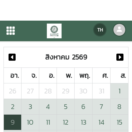
ปฏิทินกิจกรรมของหน่วยงาน
TH
หน้าแรก
ปฏิทินกิจกรรมของหน่วยงาน
สิงหาคม 2569
อา.
จ.
อ.
พ.
พฤ.
ศ.
ส.
26
27
28
29
30
31
1
2
3
4
5
6
7
8
9
10
11
12
13
14
15