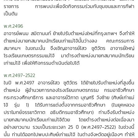
ราชการ การพบปะเพื่อจัดกิจกรรมร่วมกับชุมชนและการกีฬา
เป็นต้น
พ.ศ.2496
อาจารย์พนม สมิตานนท์ ย้ายไปรับตำแหน่งใหม่ที่กรุงเทพฯ จึงทำให้
ตำแหน่งนายกสมาคมนักเรียนเก่าแม่โจ้นั้นว่างลง คณะกรรมการ
สมาคมฯ ในขณะนั้น จึงเชิญอาจารย์ไสว ชูติวัตร อาจารย์ใหญ่
โรงเรียนเกษตรกรรมแม่โจ้ มาดำรงตำแหน่งนายกสมาคมนักเรียน
เก่าแม่โจ้ เพื่อให้กิจกรรมดำเนินต่อไปได้
พ.ศ.2497-2522
ในปี พ.ศ.2497 อาจารย์ไสว ชูติวัตร ได้ย้ายไปรับตำแหน่งที่สูงขึ้น
ตำแหน่ง ผู้อำนวยการกองโรงเรียนเกษตรกรรม กรมอาชีวศึกษา
กระทรวงศึกษาธิการ และอาจารย์วิภาต บุญศรี วังซ้าย (ศิษย์เก่าแม่
โจ้ รุ่น 1) ได้รับการแต่งตั้งจากกรมอาชีวศึกษา (ในยุคหลวง
ปราโมทย์จรรยาวิภาต อธิบดีกรมอาชีวศึกษา) ท่านจึงรับตำแหน่ง
นายกสมาคมนักเรียนเก่าแม่โจ้ด้วย โดยดำรงตำแหน่งต่อเนื่องมา
อย่างยาวนาน รวมเป็นระยะเวลา 25 ปี (พ.ศ.2497-2522) ในช่วงนี้
นั้น ท่านได้ออกไปพบปะศิษย์เก่าแม่โจ้ ในต่างจังหวัดอยู่เนืองๆ ทำให้