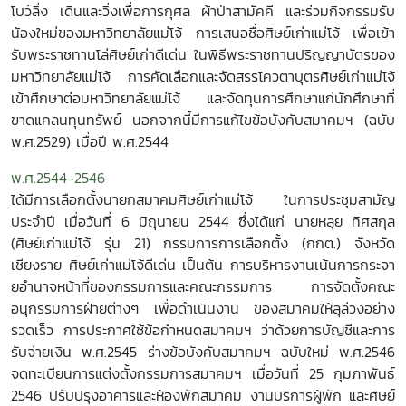
โบว์ลิ่ง เดินและวิ่งเพื่อการกุศล ผ้าป่าสามัคคี และร่วมกิจกรรมรับ
น้องใหม่ของมหาวิทยาลัยแม่โจ้ การเสนอชื่อศิษย์เก่าแม่โจ้ เพื่อเข้า
รับพระราชทานโล่ศิษย์เก่าดีเด่น ในพิธีพระราชทานปริญญาบัตรของ
มหาวิทยาลัยแม่โจ้ การคัดเลือกและจัดสรรโควตาบุตรศิษย์เก่าแม่โจ้
เข้าศึกษาต่อมหาวิทยาลัยแม่โจ้ และจัดทุนการศึกษาแก่นักศึกษาที่
ขาดแคลนทุนทรัพย์ นอกจากนี้มีการแก้ไขข้อบังคับสมาคมฯ (ฉบับ
พ.ศ.2529) เมื่อปี พ.ศ.2544
พ.ศ.2544-2546
ได้มีการเลือกตั้งนายกสมาคมศิษย์เก่าแม่โจ้ ในการประชุมสามัญ
ประจำปี เมื่อวันที่ 6 มิถุนายน 2544 ซึ่งได้แก่ นายหลุย ทิศสกุล
(ศิษย์เก่าแม่โจ้ รุ่น 21) กรรมการการเลือกตั้ง (กกต.) จังหวัด
เชียงราย ศิษย์เก่าแม่โจ้ดีเด่น เป็นต้น การบริหารงานเน้นการกระจา
ยอำนาจหน้าที่ของกรรมการและคณะกรรมการ การจัดตั้งคณะ
อนุกรรมการฝ่ายต่างๆ เพื่อดำเนินงาน ของสมาคมให้ลุล่วงอย่าง
รวดเร็ว การประกาศใช้ข้อกำหนดสมาคมฯ ว่าด้วยการบัญชีและการ
รับจ่ายเงิน พ.ศ.2545 ร่างข้อบังคับสมาคมฯ ฉบับใหม่ พ.ศ.2546
จดทะเบียนการแต่งตั้งกรรมการสมาคมฯ เมื่อวันที่ 25 กุมภาพันธ์
2546 ปรับปรุงอาคารและห้องพักสมาคม งานบริการผู้พัก และศิษย์