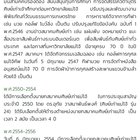
มั่นสามัคคีปรองดอง สนับสนุนทุนการศึกษา การจัดสรรโควตาบุตร
ศิษย์เก่าเข้าศึกษาต่อมหาวิทยาลัยแม่โจ้ ปรับปรุงและพัฒนางาน
พิพิธภัณฑ์วัฒนธรรมการเกษตรไทย การหารายได้จากการกีฬา
เช่น มวย กอล์ฟ โบว์ลิ่ง เป็นต้น ปรับปรุงแก้ไขข้อบังคับ ฉบับที่ 1
พ.ศ.2546 งานข่าวสมาคมศิษย์เก่า เช่น แผ่นพับ จดหมายข่าว แบะ
สื่อประชาสัมพันธ์ทางระบบอินเตอร์เนต เพื่อสัมพันธ์กับศิษย์เก่าทั่ว
ประเทศ และโอกาสที่มหาวิทยาลัยแม่โจ้ มีอายุครบ 70 ปี ในปี
พ.ศ.2547 สมาคมฯ ได้จัดกิจกรรมเฉลิมฉลอง เช่น กอล์ฟการกุศล
แม่โจ้คัพ ในวันที่ 5 มิถุนายน 2547 กีฬามวย การจัดทำหนังสือ
อนุสรณ์แม่โจ้ 70 ปี การจัดผ้าป่าการกุศลสร้างสะพานแขวนข้ามลำ
ห้วยโจ้ เป็นต้น
พ.ศ.2550-2554
ได้มีการเลือกตั้งนายกสมาคมศิษย์เก่าแม่โจ้ ในการประชุมสามัญ
ประจำปี 2550 โดย ดร.อุทัย วาสนาพันธ์พงศ์ (ศิษย์เก่าแม่โจ้ รุ่น
24)
ได้รับเลือกตั้งให้ดำรงตำแหน่งนายกสมาคมศิษย์เก่าแม่โจ้ เป็น
เวลา 2 สมัย เป็นเวลา 4 ปี
พ.ศ.2554-2556
วันที่ 6 มิถุนายน 2554 มีการเลือกตั้งนายกสมาคมศิษย์เก่าแม่โจ้