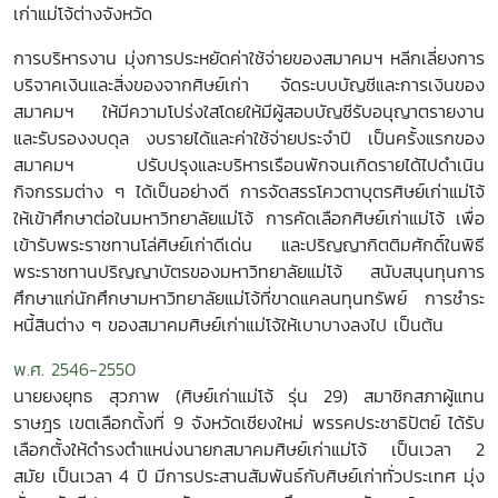
เก่าแม่โจ้ต่างจังหวัด
การบริหารงาน มุ่งการประหยัดค่าใช้จ่ายของสมาคมฯ หลีกเลี่ยงการ
บริจาคเงินและสิ่งของจากศิษย์เก่า จัดระบบบัญชีและการเงินของ
สมาคมฯ ให้มีความโปร่งใสโดยให้มีผู้สอบบัญชีรับอนุญาตรายงาน
และรับรองงบดุล งบรายได้และค่าใช้จ่ายประจำปี เป็นครั้งแรกของ
สมาคมฯ ปรับปรุงและบริหารเรือนพักจนเกิดรายได้ไปดำเนิน
กิจกรรมต่าง ๆ ได้เป็นอย่างดี การจัดสรรโควตาบุตรศิษย์เก่าแม่โจ้
ให้เข้าศึกษาต่อในมหาวิทยาลัยแม่โจ้ การคัดเลือกศิษย์เก่าแม่โจ้ เพื่อ
เข้ารับพระราชทานโล่ศิษย์เก่าดีเด่น และปริญญากิตติมศักดิ์ในพิธี
พระราชทานปริญญาบัตรของมหาวิทยาลัยแม่โจ้ สนับสนุนทุนการ
ศึกษาแก่นักศึกษามหาวิทยาลัยแม่โจ้ที่ขาดแคลนทุนทรัพย์ การชำระ
หนี้สินต่าง ๆ ของสมาคมศิษย์เก่าแม่โจ้ให้เบาบางลงไป เป็นต้น
พ.ศ. 2546-2550
นายยงยุทธ สุวภาพ (ศิษย์เก่าแม่โจ้ รุ่น 29) สมาชิกสภาผู้แทน
ราษฎร เขตเลือกตั้งที่ 9 จังหวัดเชียงใหม่ พรรคประชาธิปัตย์ ได้รับ
เลือกตั้งให้ดำรงตำแหน่งนายกสมาคมศิษย์เก่าแม่โจ้ เป็นเวลา 2
สมัย เป็นเวลา 4 ปี มีการประสานสัมพันธ์กับศิษย์เก่าทั่วประเทศ มุ่ง