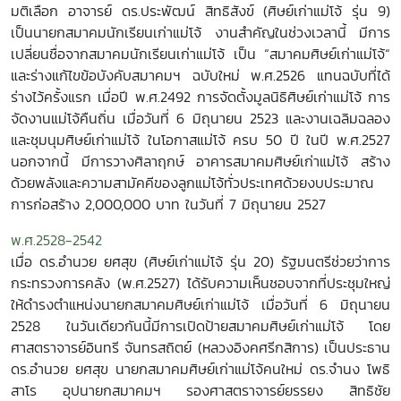
มติเลือก อาจารย์ ดร.ประพัฒน์ สิทธิสังข์ (ศิษย์เก่าแม่โจ้ รุ่น 9)
เป็นนายกสมาคมนักเรียนเก่าแม่โจ้ งานสำคัญในช่วงเวลานี้ มีการ
เปลี่ยนชื่อจากสมาคมนักเรียนเก่าแม่โจ้ เป็น “สมาคมศิษย์เก่าแม่โจ้“
และร่างแก้ไขข้อบังคับสมาคมฯ ฉบับใหม่ พ.ศ.2526 แทนฉบับที่ได้
ร่างไว้ครั้งแรก เมื่อปี พ.ศ.2492 การจัดตั้งมูลนิธิศิษย์เก่าแม่โจ้ การ
จัดงานแม่โจ้คืนถิ่น เมื่อวันที่ 6 มิถุนายน 2523 และงานเฉลิมฉลอง
และชุมนุมศิษย์เก่าแม่โจ้ ในโอกาสแม่โจ้ ครบ 50 ปี ในปี พ.ศ.2527
นอกจากนี้ มีการวางศิลาฤกษ์ อาคารสมาคมศิษย์เก่าแม่โจ้ สร้าง
ด้วยพลังและความสามัคคีของลูกแม่โจ้ทั่วประเทศด้วยงบประมาณ
การก่อสร้าง 2,000,000 บาท ในวันที่ 7 มิถุนายน 2527
พ.ศ.2528-2542
เมื่อ ดร.อำนวย ยศสุข (ศิษย์เก่าแม่โจ้ รุ่น 20) รัฐมนตรีช่วยว่าการ
กระทรวงการคลัง (พ.ศ.2527) ได้รับความเห็นชอบจากที่ประชุมใหญ่
ให้ดำรงตำแหน่งนายกสมาคมศิษย์เก่าแม่โจ้ เมื่อวันที่ 6 มิถุนายน
2528 ในวันเดียวกันนี้มีการเปิดป้ายสมาคมศิษย์เก่าแม่โจ้ โดย
ศาสตราจารย์อินทรี จันทรสถิตย์ (หลวงอิงคศรีกสิการ) เป็นประธาน
ดร.อำนวย ยศสุข นายกสมาคมศิษย์เก่าแม่โจ้คนใหม่ ดร.จำนง โพธิ
สาโร อุปนายกสมาคมฯ รองศาสตราจารย์ยรรยง สิทธิชัย