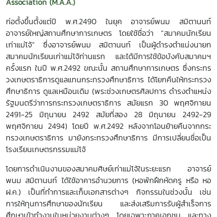
Association (M.A.A.)
ก่อตั้งขึ้นตั้งแต่ปี พ.ศ.2490 ในยุค อาจารย์พนม สมิตานนท์
อาจารย์ใหญ่สถานศึกษาการเกษตร โดยใช้ชื่อว่า “สมาคมนักเรียน
เก่าแม่โจ้” ซึ่งอาจารย์พนม
สมิตานนท์
เป็นผู้ดำรงตำแน่งนายก
สมาคมนักเรียนเก่าแม่โจ้ท่านแรก และได้มีการใช้ข้อบังคับสมาคมฯ
ครั้งแรก ในปี พ.ศ.2492 ขณะนั้น สถานศึกษาการเกษตร ซึ่งกระทร
วงเกษตราธิการดูแลแทนกระทรวงศึกษาธิการ ได้โยกคืนให้กระทรวง
ศึกษาธิการ ดูแลเหมือนเดิม (พระช่วงเกษตรศิลปการ ดำรงตำแหน่ง
รัฐมนตรีว่าการกระทรวงเกษตราธิการ สมัยแรก 30 พฤศจิกายน
2491-25 มิถุนายน 2492 สมัยที่สอง 28 มิถุนายน 2492-29
พฤศจิกายน 2494) โดยปี พ.ศ.2492 หลังจากโอนย้ายคืนจากกระ
ทรวงเกษตราธิการ มายังกระทรวงศึกษาธิการ มีการเปลี่ยนชื่อเป็น
โรงเรียนเกษตรกรรมแม่โจ้
โดยการดำเนินงานของสมาคมศิษย์เก่าแม่โจ้ในระยะแรก อาจารย์
พนม สมิตานนท์ ได้ใช้อาคารอำนวยการ (หอพักฝึกหัดครู หรือ หอ
ฝ.ค.) เป็นที่ทำการและเก็บเอกสารต่างๆ กิจกรรมในช่วงนั้น เช่น
การให้ทุนการศึกษาของนักเรียน และส่งเสริมการรับผู้สำเร็จการ
ศึกษาเข้าทำงานในหน่วยงานต่างๆ โดยเฉพาะภาคเอกชน และทาง