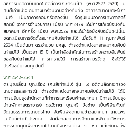
อธิการบดีสถาบันเทคโนโลยีการเกษตรแม่โจ้ (พ.ศ.2527-2529) มี
ศิษย์เก่าแม่โจ้เดินทางมาร่วมงานอย่างคับคั่ง อาคารสมาคมศิษย์เก่า
แม่โจ้ เป็นอาคารคอนกรีตสองชั้น ยึดรูปแบบอาคารเทพศาสตร์
สถิตย์ (อาคารอำนวยการ) เมื่อปี พ.ศ.2479 ได้มีการแก้ไขข้อบังคับ
สมาคมฯ อีกครั้ง เมื่อปี พ.ศ.2529 และได้นำข้อบังคับฉบับใหม่นี้ไป
จดทะเบียนการจัดตั้งสมาคมศิษย์เก่าแม่โจ้ เมื่อวันที่ 11 กุมภาพันธ์
2534 เป็นต้นมา ดร.อำนวย ยศสุข ดำรงตำแหน่งนายกสมาคมศิษย์
เก่าแม่โจ้ เป็นเวลา 15 ปี เป็นกำลังสำคัญในการสร้างความสัมพันธ์
ของศิษย์เก่าแม่โจ้ การหารายได้ การสร้างถาวรวัตถุ ซึ่งได้ใช้
ประโยชน์มาจนทุกวันนี้
พ.ศ.2542-2544
ดร.บุญเลื่อน บุญเรือง (ศิษย์เก่าแม่โจ้ รุ่น 15) อดีตปลัดกระทรวง
เกษตรและสหกรณ์ ดำรงตำแหน่งนายกสมาคมศิษย์เก่าแม่โจ้ ได้มี
การปรับปรุงสำนักงานที่ทำการและเรือนพักสมาคมฯ มีการปรับปรุง
บ้านพักศาสตราจารย์ ดร.วิภาต บุญศรี วังซ้าย เป็นพิพิธภัณฑ์
วัฒนธรรมการเกษตรไทย จัดพิมพ์จดหมายข่าวสมาคมฯ เผยแพร่
แก่ศิษย์เก่าทั่วประเทศ จัดตั้งกองทุนการศึกษาและพัฒนาวิชาการ
การระดมทุนเพื่อหารายได้จากกิจกรรมต่าง ๆ เช่น แข่งขันกอล์ฟ