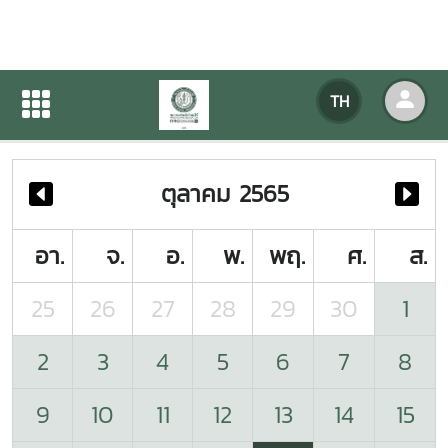
ปฏิทินกิจกรรมของหน่วยงาน
TH
หน้าแรก
ปฏิทินกิจกรรมของหน่วยงาน
ตุลาคม 2565
อา.
จ.
อ.
พ.
พฤ.
ศ.
ส.
25
26
27
28
29
30
1
2
3
4
5
6
7
8
9
10
11
12
13
14
15