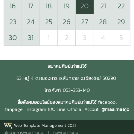
16
17
18
19
20
21
22
23
24
25
26
27
28
29
30
31
1
2
3
4
5
สมาคมศิษย์เก่าแม่โจ้
63 หมู่ 4 ต.หนองหาร อ.สันทราย จ.เชียงใหม่ 50290
โทรศัพท์ 053-353-140
สื่อสังคมออนไลน์ของสมาคมศิษย์เก่าแม่โจ้
facebool
fanpage,
Instagram และ
Line Official Accout:
@maa.maejo
Web Template Management 2021
นโยบายการพัฒนาระบบ
|
ทีมพัฒนาระบบ