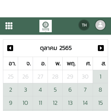
ปฏิทินกิจกรรมของหน่วยงาน
TH
หน้าแรก
ปฏิทินกิจกรรมของหน่วยงาน
ตุลาคม 2565
อา.
จ.
อ.
พ.
พฤ.
ศ.
ส.
25
26
27
28
29
30
1
2
3
4
5
6
7
8
9
10
11
12
13
14
15