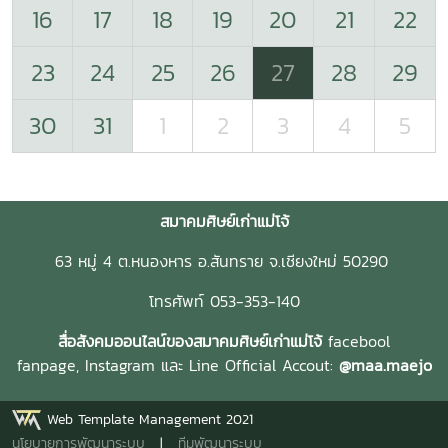
16
17
18
19
20
21
22
23
24
25
26
27
28
29
30
31
1
2
3
4
5
สมาคมศิษย์เก่าแม่โจ้
63 หมู่ 4 ต.หนองหาร อ.สันทราย จ.เชียงใหม่ 50290
โทรศัพท์ 053-353-140
สื่อสังคมออนไลน์ของสมาคมศิษย์เก่าแม่โจ้
facebool
fanpage,
Instagram และ
Line Official Accout:
@maa.maejo
Web Template Management 2021
นโยบายการพัฒนาระบบ
|
ทีมพัฒนาระบบ